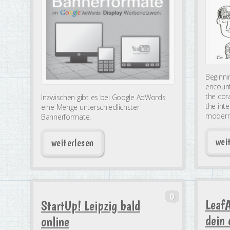
Beginnin
encount
the cor
Inzwischen gibt es bei Google AdWords
the inte
eine Menge unterschiedlichster
modern 
Bannerformate.
wei
weiterlesen
0
LeafA
StartUp! Leipzig bald
dein
online