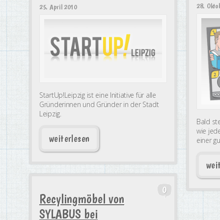
28. Okto
25. April 2010
StartUp!Leipzig ist eine Initiative für alle
Gründerinnen und Gründer in der Stadt
Leipzig.
Bald st
wie jed
weiterlesen
einer g
wei
0
Recylingmöbel von
SYLABUS bei