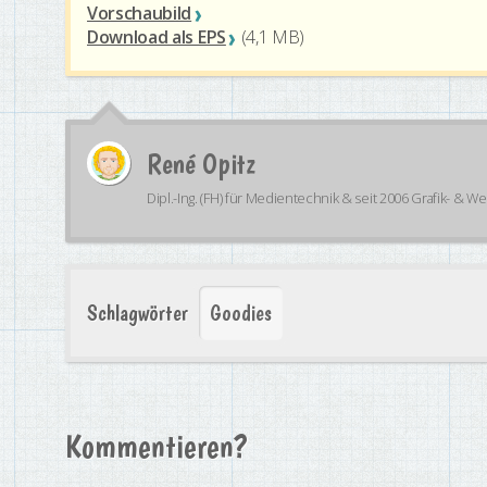
Vorschaubild
Download als EPS
(4,1 MB)
René Opitz
Dipl.-Ing. (FH) für Medientechnik & seit 2006 Grafik- & W
Schlagwörter
Goodies
Kommentieren?