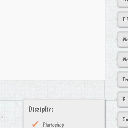
T-
We
We
Te
E-
Disziplin:
13.
On
Photoshop