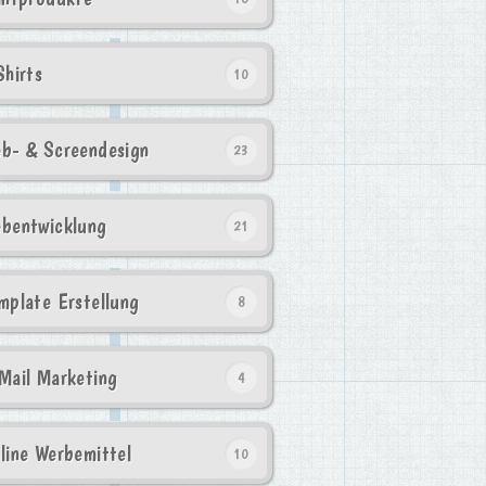
Shirts
10
b- & Screendesign
23
bentwicklung
21
mplate Erstellung
8
Mail Marketing
4
line Werbemittel
10