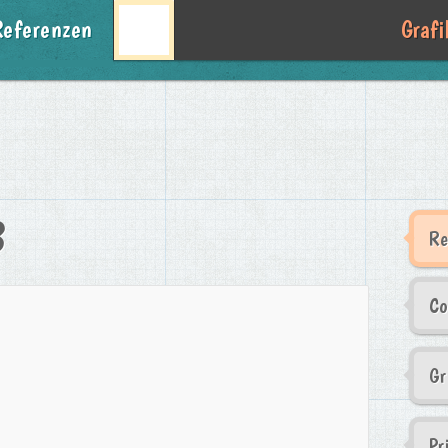
Referenzen
Graf
3
Re
Co
Gr
Pr