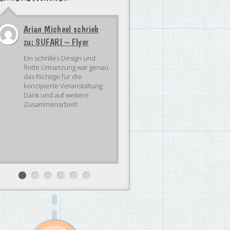
Arian Micheel schrieb
zu: SUFARI – Flyer
Ein schrilles Design und
flotte Umsetzung war genau
das Richtige für die
konzipierte Veranstaltung.
Dank und auf weitere
Zusammenarbeit!