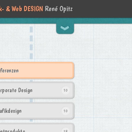
ik- & Web DESIGN
René Opitz
‹
ferenzen
rporate Design
10
afikdesign
10
intprodukte
18