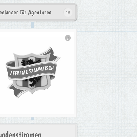
eelancer für Agenturen
10
i
undenstimmen